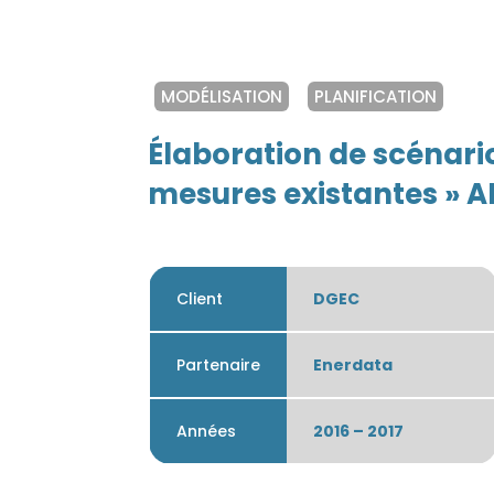
MODÉLISATION
PLANIFICATION
Élaboration de scénario
mesures existantes » A
Client
DGEC
Partenaire
Enerdata
Années
2016 – 2017