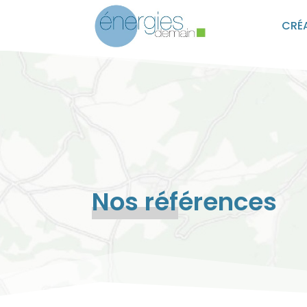
CRÉ
Nos réf
érences