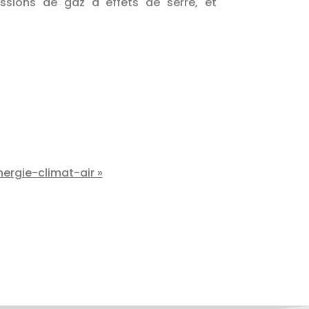
ssions de gaz à effets de serre, et
nergie-climat-air »